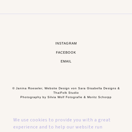
INSTAGRAM
FACEBOOK
EMAIL
© Janina Roeseler, Website Design von
Sara Gisabella Designs
&
ThaiFolk Studio
Photography by
Silvia Wolf Fotografie
&
Moritz Schorpp
We use cookies to provide you with a great
experience and to help our website run