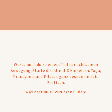
Werde auch du zu einem Teil der achtsamen
Bewegung. Starte direkt mit 3 Einheiten: Yoga,
Pranayama und Pilates ganz bequem in dein
Postfach.
Was hast du zu verlieren? Eben!