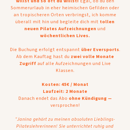
willst und so oft du willst!
Egal, ob du den
Sommerurlaub in eher heimischen Gefilden oder
an tropischeren Orten verbringst, ich komme
überall mit hin und begleite dich mit
tollen
neuen Pilates Aufzeichnungen
und
wöchentlichen
Lives.
Die Buchung erfolgt entspannt
über Eversports
.
Ab dem Kauftag hast du
zwei volle Monate
Zugriff
auf alle Aufzeichnungen und Live
Klassen.
Kosten: 45€ / Monat
Laufzeit: 2 Monate
Danach endet das Abo
ohne Kündigung —
versprochen!
“Janina gehört zu meinen absoluten Lieblings-
Pilateslehrerinnen! Sie unterrichtet ruhig und