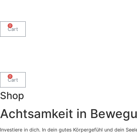
Skip
to
content
0
Cart
0
Cart
Shop
Achtsamkeit in Beweg
Investiere in dich. In dein gutes Körpergefühl und dein See