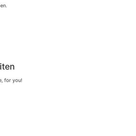
en.
iten
e, for you!