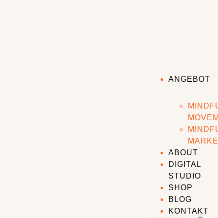
ANGEBOT
MINDF
MOVE
MINDF
MARKE
ABOUT
DIGITAL
STUDIO
SHOP
BLOG
KONTAKT